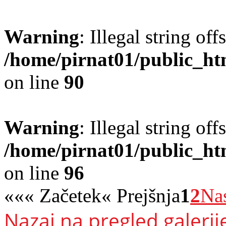
Warning
: Illegal string offs
/home/pirnat01/public_ht
on line
90
Warning
: Illegal string offs
/home/pirnat01/public_ht
on line
96
«
«« Začetek
« Prejšnja
1
2
Nas
Nazaj na pregled galerij