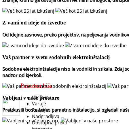
Znanje, ki smo ga osvojili tekom let nam omogoča, da izpol
Z vami od ideje do izvedbe
Od idejne zasnove, preko projektov, napeljevanja vodnikov
Vaš partner v svetu sodobnih elektroinštalacij
Sodobne elektroinštalacije niso le vodniki in stikala. Zdaj 
nadzor od kjerkoli.
Pametna hiša
Varčuje
Vabljeni v naše prostore
Varuje
Preizkusili boste lahko pametno inštalacijo, si ogledali na
Razvaja
Nadgradljiva
Dostopna preko