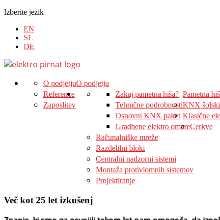
Izberite jezik
EN
SL
DE
O podjetju
O podjetju
Reference
Zakaj pametna hiša?
Pametna hi
Zaposlitev
Tehnične podrobnosti
KNX šolski
Osnovni KNX paket
Klasične ele
Gradbene elektro omare
Cerkve
Računalniške mreže
Razdelilni bloki
Centralni nadzorni sistemi
Montaža protivlomnih sistemov
Projektiranje
Več kot 25 let izkušenj