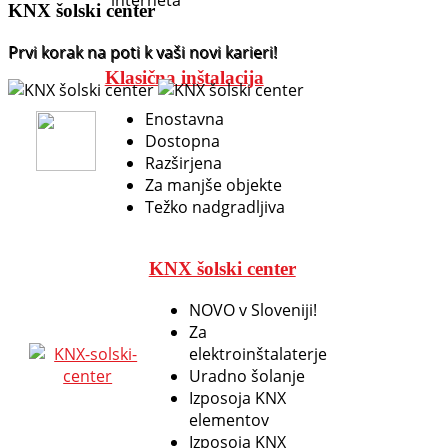
interneta
KNX šolski center
Prvi korak na poti k vaši novi karieri!
Klasična inštalacija
Enostavna
Dostopna
Razširjena
Za manjše objekte
Težko nadgradljiva
KNX šolski center
NOVO v Sloveniji!
Za
elektroinštalaterje
Uradno šolanje
Izposoja KNX
elementov
Izposoja KNX