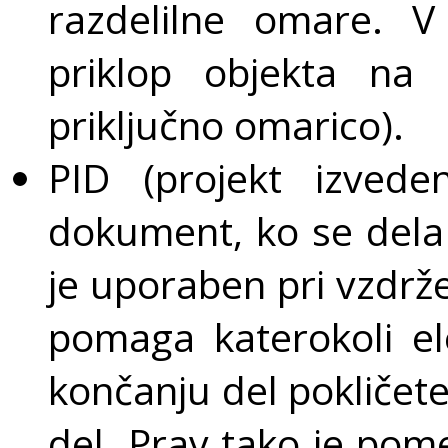
razdelilne omare. V
priklop objekta na d
priključno omarico).
PID (projekt izved
dokument, ko se dela
je uporaben pri vzdrže
pomaga katerokoli el
končanju del pokličet
del. Prav tako je pom