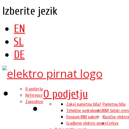
Izberite jezik
EN
SL
DE
O podjetju
O podjetju
Reference
Zaposlitev
Zakaj pametna hiša?
Pametna hiša
Tehnične podrobnosti
KNX šolski cent
Osnovni KNX paket
Klasične elektro
Gradbene elektro omare
Cerkve